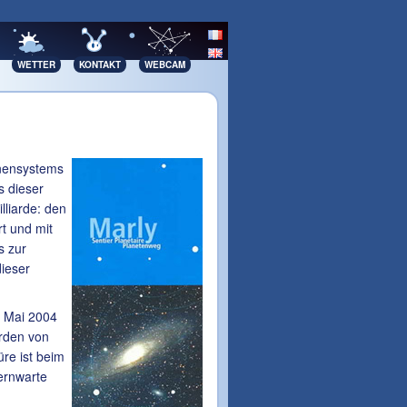
WETTER
KONTAKT
WEBCAM
nnensystems
s dieser
lliarde: den
t und mit
s zur
dieser
m Mai 2004
rden von
re ist beim
ernwarte