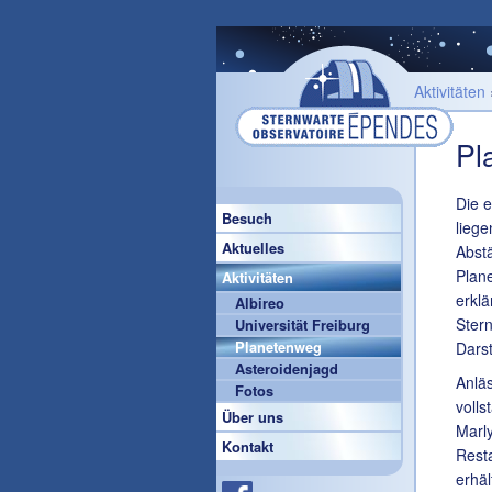
Aktivitäten
Pl
Die 
Besuch
liege
Aktuelles
Abstä
Plan
Aktivitäten
erklä
Albireo
Stern
Universität Freiburg
Planetenweg
Dars
Asteroidenjagd
Anläs
Fotos
voll
Über uns
Marl
Kontakt
Rest
erhäl