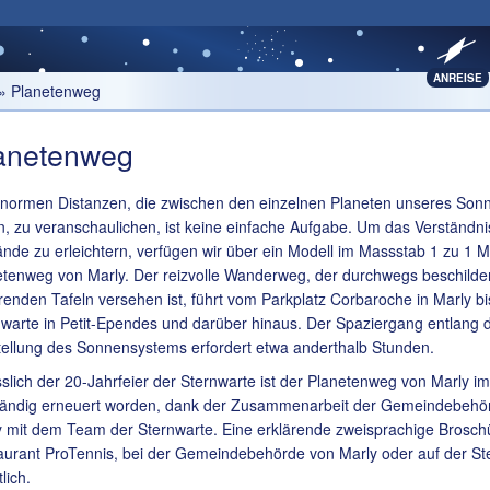
ANREISE
» Planetenweg
anetenweg
enormen Distanzen, die zwischen den einzelnen Planeten unseres So
n, zu veranschaulichen, ist keine einfache Aufgabe. Um das Verständni
nde zu erleichtern, verfügen wir über ein Modell im Massstab 1 zu 1 Mi
etenweg von Marly. Der reizvolle Wanderweg, der durchwegs beschilder
renden Tafeln versehen ist, führt vom Parkplatz Corbaroche in Marly bi
warte in Petit-Ependes und darüber hinaus. Der Spaziergang entlang 
tellung des Sonnensystems erfordert etwa anderthalb Stunden.
slich der 20-Jahrfeier der Sternwarte ist der Planetenweg von Marly i
ständig erneuert worden, dank der Zusammenarbeit der Gemeindebehö
y mit dem Team der Sternwarte. Eine erklärende zweisprachige Broschü
aurant ProTennis, bei der Gemeindebehörde von Marly oder auf der St
tlich.